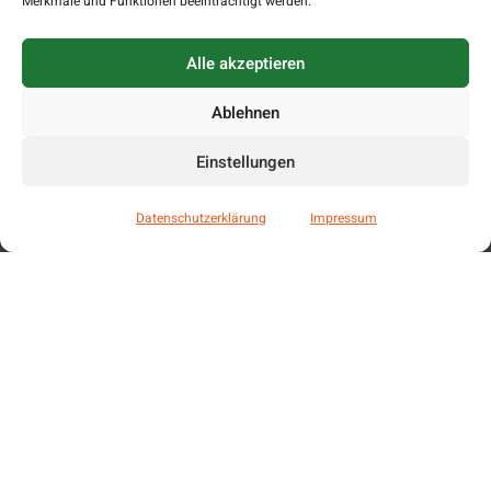
Merkmale und Funktionen beeinträchtigt werden.
Alle akzeptieren
Ablehnen
Einstellungen
Datenschutzerklärung
Impressum
DAS SAGEN UNSERE
KUNDEN
Vertrauen entsteht durch echte Erfahrungen. Lesen
Sie, wie unsere Kunden ihre Zusammenarbeit mit