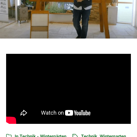
In
Technik - Wintergärten
Technik
,
Wintergarten