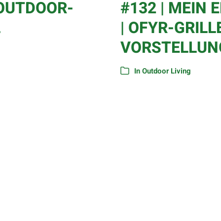
-OUTDOOR-
#132 | MEIN
L
| OFYR-GRILL
VORSTELLUNG
In
Outdoor Living