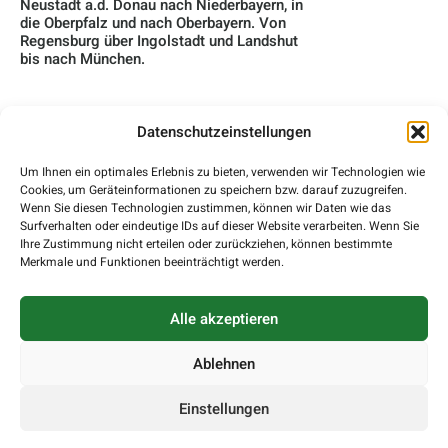
Neustadt a.d. Donau nach Niederbayern, in
die Oberpfalz und nach Oberbayern. Von
Regensburg über Ingolstadt und Landshut
bis nach München.
Datenschutzeinstellungen
Home
Um Ihnen ein optimales Erlebnis zu bieten, verwenden wir Technologien wie
Cookies, um Geräteinformationen zu speichern bzw. darauf zuzugreifen.
Über Uns
Wenn Sie diesen Technologien zustimmen, können wir Daten wie das
Surfverhalten oder eindeutige IDs auf dieser Website verarbeiten. Wenn Sie
Blog
Ihre Zustimmung nicht erteilen oder zurückziehen, können bestimmte
Merkmale und Funktionen beeinträchtigt werden.
Kontakt
Impressum
Alle akzeptieren
Datenschutzerklärung
Ablehnen
Barrierefreiheit
Einstellungen
© 2026
Eberl Wintergarten
Theme von
Anders Norén